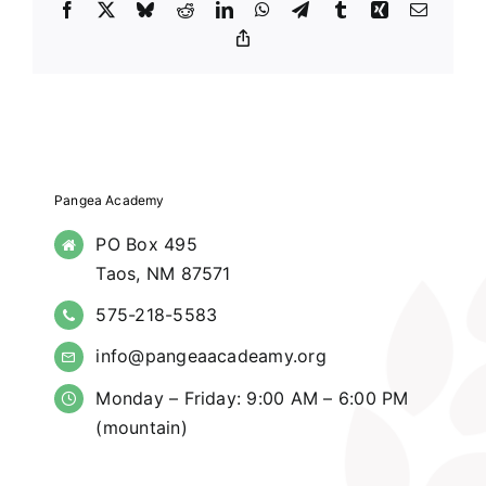
Facebook
X
Bluesky
Reddit
LinkedIn
WhatsApp
Telegram
Tumblr
Xing
Email
Copy
Link
Pangea Academy
PO Box 495
Taos, NM 87571
575-218-5583
info@pangeaacadeamy.org
Monday – Friday: 9:00 AM – 6:00 PM
(mountain)