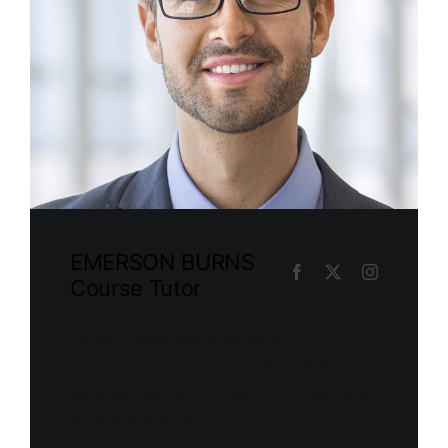
EMERSON BURNS
Course Tutor
Lorem ipsum dolor sit amet,
consectetur adipiscing elit, sed do
eiusmod tempor incididunt ut labore et
dolore magna aliqua.