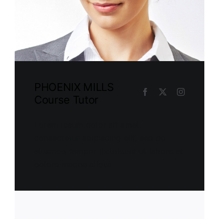
PHOENIX MILLS
Course Tutor
Lorem ipsum dolor sit amet,
consectetur adipiscing elit, sed do
eiusmod tempor incididunt ut labore et
dolore magna aliqua.